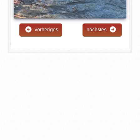
vorheriges
nächstes