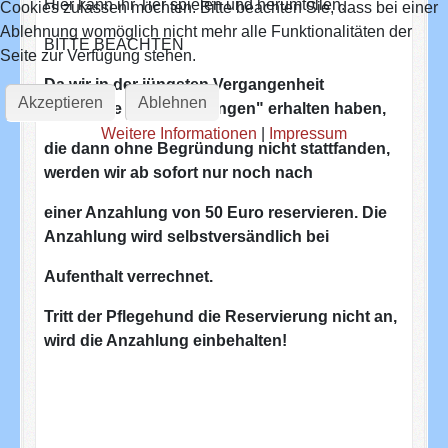
Hier kann ihr Tier spielen und herumtollen.
Cookies zulassen möchten. Bitte beachten Sie, dass bei einer
Ablehnung womöglich nicht mehr alle Funktionalitäten der
BITTE BEACHTEN
Seite zur Verfügung stehen.
Da wir in der jüngsten Vergangenheit
Akzeptieren
Ablehnen
zahlreiche "Reservierungen" erhalten haben,
Weitere Informationen
|
Impressum
die dann ohne Begründung nicht stattfanden,
werden wir ab sofort nur noch nach
einer Anzahlung von 50 Euro reservieren. Die
Anzahlung wird selbstversändlich bei
Aufenthalt verrechnet.
Tritt der Pflegehund die Reservierung nicht an,
wird die Anzahlung einbehalten!