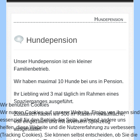
Hundepension
Hundepension
Unser Hundepension ist ein kleiner
Familienbetrieb.
Wir haben maximal 10 Hunde bei uns in Pension.
Ihr Liebling wird 3 mal täglich im Rahmen eines
Spazierganges ausgeführt.
Wir benutzen Cookies
Wir nutzen Cookies auf unserer Website. Einige von ihnen sind
Zusätzlich haben wir 500 m² Rasen Freilauffläche,
essenziell für den Betrieb der Seite, während andere uns
voll eingezäunt und mit diversem Spielzeug
helfen, diese Website und die Nutzererfahrung zu verbessern
ausgestattet.
(Tracking Cookies). Sie können selbst entscheiden, ob Sie die